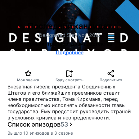
Последний кандидат
Designated Survivor, 2016
боевик, триллер, драма, детектив
Подробнее
Моя оценка
Буду смотреть
Поделиться
Внезапная гибель президента Соединенных
Штатов и его ближайших преемников ставит
члена правительства, Тома Киркмана, перед
необходимостью исполнять обязанности главы
государства. Ему предстоит руководить страной
в условиях кризиса и неопределенности.
Список эпизодов
53
Вышло
10
эпизодов
в
3
сезоне