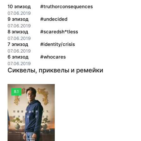
10
эпизод
#truthorconsequences
07.06.2019
9
эпизод
#undecided
07.06.2019
8
эпизод
#scaredsh*tless
07.06.2019
7
эпизод
#identity/crisis
07.06.2019
6
эпизод
#whocares
07.06.2019
Сиквелы, приквелы и ремейки
8.1