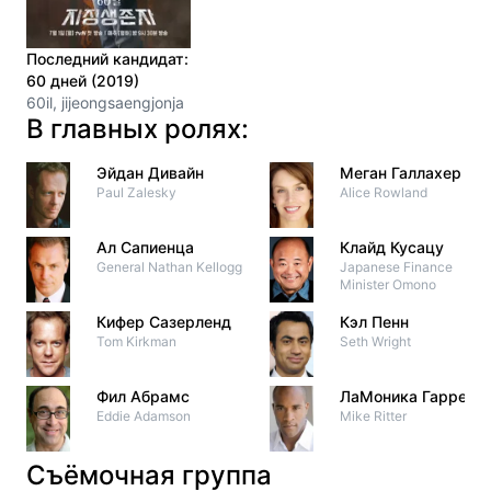
Последний кандидат:
60 дней (2019)
60il, jijeongsaengjonja
В главных ролях:
Эйдан Дивайн
Меган Галлахер
Paul Zalesky
Alice Rowland
Ал Сапиенца
Клайд Кусацу
General Nathan Kellogg
Japanese Finance
Minister Omono
Кифер Сазерленд
Кэл Пенн
Tom Kirkman
Seth Wright
Фил Абрамс
ЛаМоника Гаррет
Eddie Adamson
Mike Ritter
Съёмочная группа