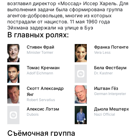
возглавил директор «Моссад» Иссер Харель. Для
выполнения задачи была сформирована группа
агентов-добровольцев, многие из которых
пострадали от нацистов. 11 мая 1960 года
Эйхмана задержали на улице в Буэ
В главных ролях:
Стивен Фрай
Франка Потенте
Minister Tormer
Vera Less
Томас Кречман
Бела Фестбаум
Adolf Eichmann
Dr. Kastner
Скотт Александр
Иштван Гёз
German Interpreter
Янг
Robert Servatius
Алексис Лэтэм
Дьюла Мештерхази
Dubois
Nazi Official
Съёмочная группа