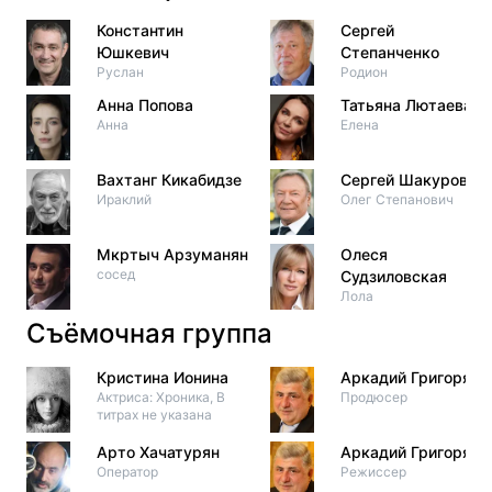
Константин
Сергей
Юшкевич
Степанченко
Руслан
Родион
Анна Попова
Татьяна Лютаева
Анна
Елена
Вахтанг Кикабидзе
Сергей Шакуров
Ираклий
Олег Степанович
Мкртыч Арзуманян
Олеся
сосед
Судзиловская
Лола
Съёмочная группа
Кристина Ионина
Аркадий Григорян
Актриса: Хроника, В
Продюсер
титрах не указана
Арто Хачатурян
Аркадий Григорян
Оператор
Режиссер