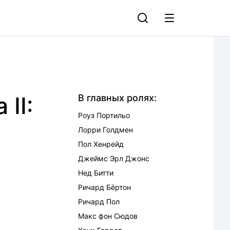
II:
В главных ролях:
Роуз Портильо
Лорри Голдмен
Пол Хенрейд
Джеймс Эрл Джонс
Нед Битти
Ричард Бёртон
Ричард Пол
Макс фон Сюдов