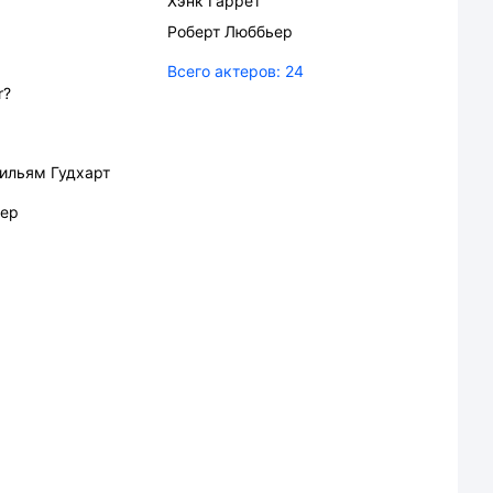
Хэнк Гаррет
Роберт Люббьер
Всего актеров:
24
r?
ильям Гудхарт
рер