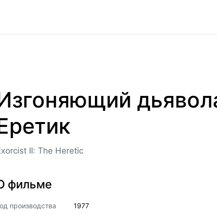
Изгоняющий дьявола 
Еретик
xorcist II: The Heretic
О фильме
од производства
1977