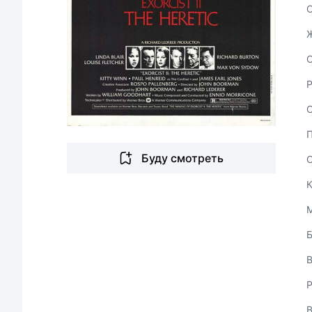
С
Буду смотреть
В
Р