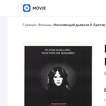
Главная
>
Фильмы
>
Изгоняющий дьявола II: Еретик
E
Г