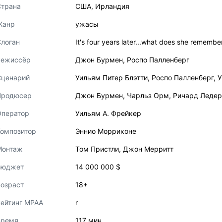
Страна
США
,
Ирландия
Жанр
ужасы
логан
It's four years later...what does she remembe
Режиссёр
Джон Бурмен
,
Роспо Палленберг
Сценарий
Уильям Питер Блэтти
,
Роспо Палленберг
,
У
Продюсер
Джон Бурмен
,
Чарльз Орм
,
Ричард Леде
Оператор
Уильям А. Фрейкер
Композитор
Эннио Морриконе
Монтаж
Том Пристли
,
Джон Мерритт
Бюджет
14 000 000 $
озраст
18+
ейтинг MPAA
r
Время
117 мин.