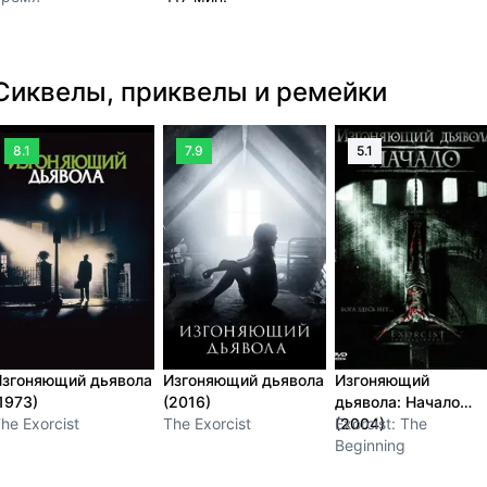
Сиквелы, приквелы и ремейки
8.1
7.9
5.1
Изгоняющий дьявола
Изгоняющий дьявола
Изгоняющий
1973)
(2016)
дьявола: Начало
he Exorcist
The Exorcist
(2004)
Exorcist: The
Beginning