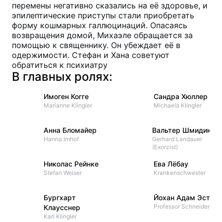
перемены негативно сказались на её здоровье, и
эпилептические приступы стали приобретать
форму кошмарных галлюцинаций. Опасаясь
возвращения домой, Михаэле обращается за
помощью к священнику. Он убеждает её в
одержимости. Стефан и Хана советуют
обратиться к психиатру
В главных ролях:
Имоген Когге
Сандра Хюллер
Marianne Klingler
Michaela Klingler
Анна Бломайер
Вальтер Шмидинге
Hanna Imhof
Gerhard Landauer
(Exorzist)
Николас Рейнке
Ева Лёбау
Stefan Weiser
Krankenschwester
Бургхарт
Йохан Адам Эст
Professor Schneider
Клаусснер
Karl Klingler