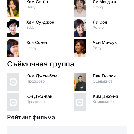
Ким Со-ён
Ли Ми-джа
Harry
Crong
Хам Су-джон
Ли Сон
Eddy
Pororo
Хон Со-ён
Чон Ми-сук
Loopy
Petty
Съёмочная группа
Ким Джон-бом
Пак Ён-гюн
Продюсер
Сценарист
Юн Джэ-ван
Ким Джон-а
Продюсер
Композитор
Рейтинг фильма