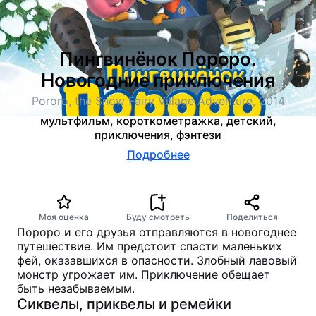
Пингвинёнок Пороро.
Новогодние приключения
Pororo, the Snow Fairy Village Adventure, 2014
мультфильм, короткометражка, детский,
приключения, фэнтези
Подробнее
Моя оценка
Буду смотреть
Поделиться
Пороро и его друзья отправляются в новогоднее
путешествие. Им предстоит спасти маленьких
фей, оказавшихся в опасности. Злобный лавовый
монстр угрожает им. Приключение обещает
быть незабываемым.
Сиквелы, приквелы и ремейки