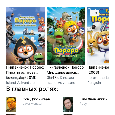
5.9
Пингвинёнок Пороро:
Пингвинёнок Пороро.
Пингвиненок П
Пираты острова
Мир динозавров
(2003)
сокровищ (2019)
Pororo, Treasure
(2017)
Pororo, Dinosaur
Pororo the Little
Island Adventure
Island Adventure
Penguin
В главных ролях:
Сон Джон-хван
Ким Хван-джин
Lava Monster
Poby