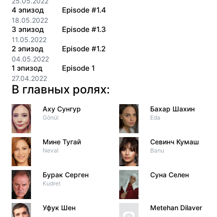
25.05.2022
4
эпизод
Episode #1.4
18.05.2022
3
эпизод
Episode #1.3
11.05.2022
2
эпизод
Episode #1.2
04.05.2022
1
эпизод
Episode 1
27.04.2022
В главных ролях:
Аху Сунгур
Бахар Шахин
Gönül
Eda
Мине Тугай
Севинч Кумаш
Neval
Banu
Бурак Серген
Суна Селен
Kudret
Уфук Шен
Metehan Dilaver