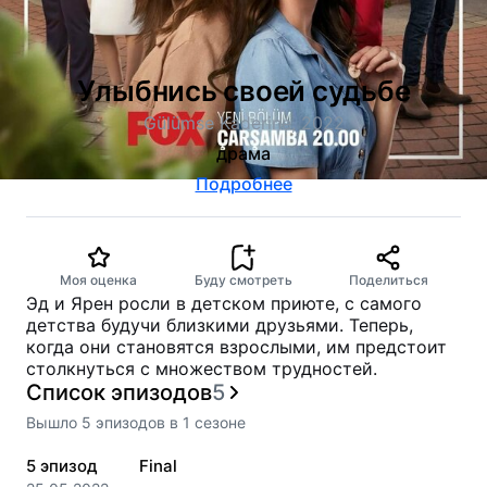
Улыбнись своей судьбе
Gülümse Kaderine, 2022
драма
Подробнее
Моя оценка
Буду смотреть
Поделиться
Эд и Ярен росли в детском приюте, с самого
детства будучи близкими друзьями. Теперь,
когда они становятся взрослыми, им предстоит
столкнуться с множеством трудностей.
Список эпизодов
5
Вышло
5
эпизодов
в
1
сезоне
5
эпизод
Final