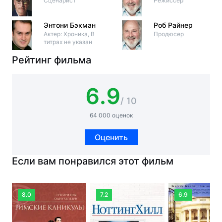
Сценарист
Режиссер
Энтони Бэкман
Роб Райнер
Актер: Хроника, В
Продюсер
титрах не указан
Рейтинг фильма
6.9
/ 10
64 000 оценок
Оценить
Если вам понравился этот фильм
8.0
7.2
6.9