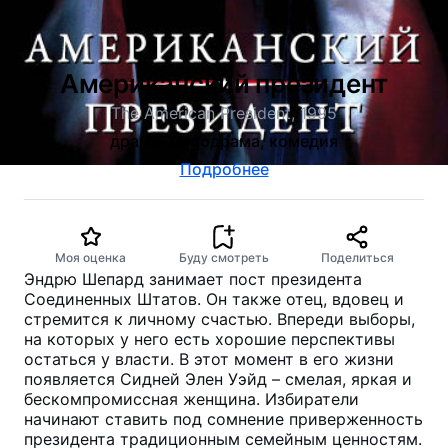
Американский президент
The American President, 1995
драма, мелодрама, комедия
Подробнее
Моя оценка
Буду смотреть
Поделиться
Эндрю Шепард занимает пост президента
Соединенных Штатов. Он также отец, вдовец и
стремится к личному счастью. Впереди выборы,
на которых у него есть хорошие перспективы
остаться у власти. В этот момент в его жизни
появляется Сидней Элен Уэйд – смелая, яркая и
бескомпромиссная женщина. Избиратели
начинают ставить под сомнение приверженность
президента традиционным семейным ценностям.