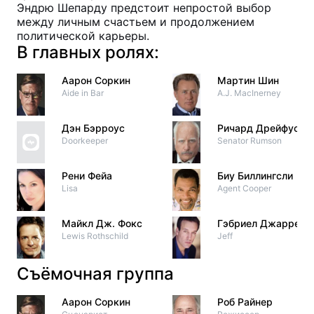
Эндрю Шепарду предстоит непростой выбор
между личным счастьем и продолжением
политической карьеры.
В главных ролях:
Аарон Соркин
Мартин Шин
Aide in Bar
A.J. MacInerney
Дэн Бэрроус
Ричард Дрейфусс
Doorkeeper
Senator Rumson
Рени Фейа
Биу Биллингсли
Lisa
Agent Cooper
Майкл Дж. Фокс
Гэбриел Джаррет
Lewis Rothschild
Jeff
Съёмочная группа
Аарон Соркин
Роб Райнер