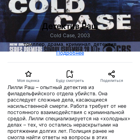
Детектив Раш
Cold Case, 2003
триллер, драма, криминал, детектив
Подробнее
Моя оценка
Буду смотреть
Поделиться
Лилли Раш – опытный детектив из
филадельфийского отдела убийств. Она
расследует сложные дела, касающиеся
насильственной смерти. Работа требует от нее
постоянного взаимодействия с криминальной
средой. Лилли специализируется на «холодных»
делах – тех, что остались нераскрытыми на
протяжении долгих лет. Полиция ранее не
смогла найти ответы на вопросы в этих