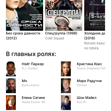
Без срока давности
Спецгруппа (1998)
Холодное дело
(2012)
Cold Squad
(2016)
Korudo kesu: shi
no tobira
В главных ролях:
Нэйт Паркер
Кристина Кокс
R.J. Holden
Sherry Stephens (2003)
Мо
Марк Радуччи
Burke Kelvin
Partner
Елена Сатине
Шон Майкл
Nadia Koslov '89
Boy #1