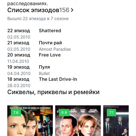
расследованиях.
Список эпизодов
156
Вышло
22
эпизода
в
7
сезоне
22
эпизод
Shattered
02.05.2010
21
эпизод
Почти рай
02.05.2010
Almost Paradise
20
эпизод
Free Love
11.04.2010
19
эпизод
Пуля
04.04.2010
Bullet
18
эпизод
The Last Drive-In
28.03.2010
Сиквелы, приквелы и ремейки
7.6
6.9
7.1