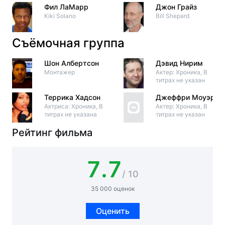
Фил ЛаМарр
Джон Грайз
Kiki Solano
Bill Shepard
Съёмочная группа
Шон Албертсон
Дэвид Нирим
Монтажер
Актер: Хроника, В
титрах не указан
Террика Хадсон
Джеффри Моуэри
Актриса: Хроника, В
Актер: Хроника, В
титрах не указана
титрах не указан
Рейтинг фильма
7.7
/ 10
35 000 оценок
Оценить