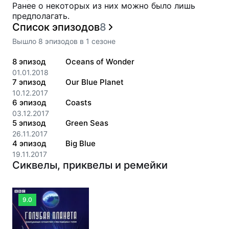
Ранее о некоторых из них можно было лишь
предполагать.
Список эпизодов
8
Вышло
8
эпизодов
в
1
сезоне
8
эпизод
Oceans of Wonder
01.01.2018
7
эпизод
Our Blue Planet
10.12.2017
6
эпизод
Coasts
03.12.2017
5
эпизод
Green Seas
26.11.2017
4
эпизод
Big Blue
19.11.2017
Сиквелы, приквелы и ремейки
9.0