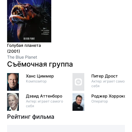
Голубая планета
(2001)
The Blue Planet
Съёмочная группа
Ханс Циммер
Питер Дрост
Композитор
Актер: играет самого
себя
Дэвид Аттенборо
Роджер Хоррокс
Актер: играет самого
Оператор
себя
Рейтинг фильма