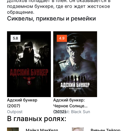
Долохов попадает в плен. Он оказывается в
подземном бункере, где его ждет жестокое
обращение.
Сиквелы, приквелы и ремейки
5.8
4.9
Адский бункер
Адский бункер:
(2007)
Черное Солнце
Outpost
(2012)
Outpost: Black Sun
В главных ролях:
Майкл МакКелл
Вивьен Тейлор