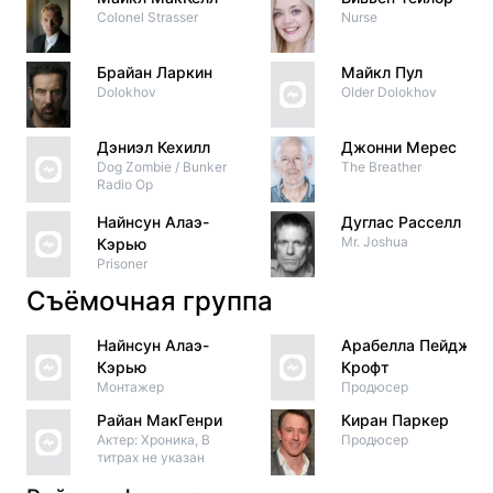
Colonel Strasser
Nurse
Брайан Ларкин
Майкл Пул
Dolokhov
Older Dolokhov
Дэниэл Кехилл
Джонни Мерес
Dog Zombie / Bunker
The Breather
Radio Op
Найнсун Алаэ-
Дуглас Расселл
Mr. Joshua
Кэрью
Prisoner
Съёмочная группа
Найнсун Алаэ-
Арабелла Пейдж
Кэрью
Крофт
Монтажер
Продюсер
Райан МакГенри
Киран Паркер
Актер: Хроника, В
Продюсер
титрах не указан