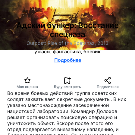
Адский бункер: Восстание
спецназа
Outpost: Rise of the Spetsnaz, 2013
ужасы, фантастика, боевик
Подробнее
Моя оценка
Буду смотреть
Поделиться
Во время боевых действий группа советских
солдат захватывает секретные документы. В них
указано местонахождение засекреченной
нацистской лаборатории. Командир Долохов
решает организовать поисковую операцию и
уничтожить объект. Вскоре после этого его
отряд подвергается внезапному нападению, и