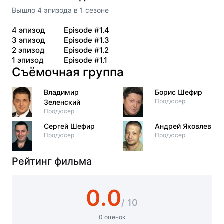
Вышло
4
эпизода
в
1
сезоне
4
эпизод
Episode #1.4
3
эпизод
Episode #1.3
2
эпизод
Episode #1.2
1
эпизод
Episode #1.1
Съёмочная группа
Владимир
Борис Шефир
Продюсер
Зеленский
Продюсер
Сергей Шефир
Андрей Яковлев
Продюсер
Продюсер
Рейтинг фильма
0.0
/ 10
0 оценок