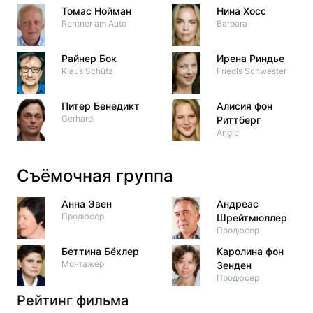
Томас Нойман
Нина Хосс
Rentner am Auto
Barbara
Райнер Бок
Ирена Риндье
Klaus Schütz
Friedls Schwester
Питер Бенедикт
Алисия фон
Gerhard
Риттберг
Angie
Съёмочная группа
Анна Эвен
Андреас
Продюсер
Шрейтмюллер
Продюсер
Беттина Бёхлер
Каролина фон
Монтажер
Зенден
Продюсер
Рейтинг фильма