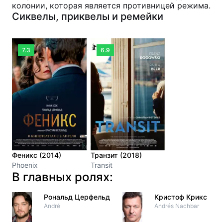
колонии, которая является противницей режима.
Сиквелы, приквелы и ремейки
7.3
6.9
Феникс (2014)
Транзит (2018)
Phoenix
Transit
В главных ролях:
Рональд Церфельд
Кристоф Крикс
André
Andrés Nachbar