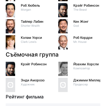
Роб Хюбель
Крэйг Робинсон
Morgan
The Beast
Тайлер Лабин
Кен Жонг
Shorter Wraith
God
Кэлам Уорси
Роб Кордри
Clark Lewis
Mr. House
Съёмочная группа
Крэйг Робинсон
Йоахим Хорсли
Композитор
Энди Аморозо
Джимми Миллер
Художник
Продюсер
Рейтинг фильма