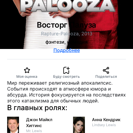
Восторг Палуза
Rapture-Palooza, 2013
фэнтези, комедия
Подробнее
Моя оценка
Буду смотреть
Поделиться
Мир переживает религиозный апокалипсис.
События происходят в атмосфере юмора и
абсурда. История фокусируется на последствиях
этого катаклизма для обычных людей.
В главных ролях:
Джон Майкл
Анна Кендрик
Lindsey Lewis
Хиггинс
Mr. Lewis