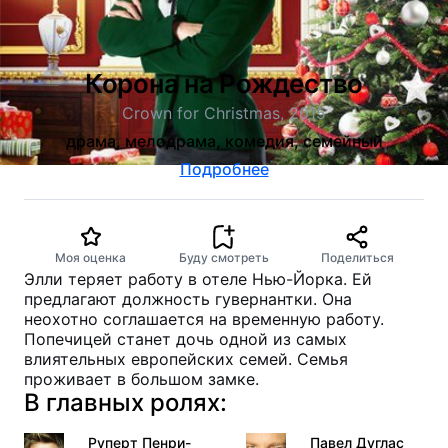
Корона на Рождество
Crown for Christmas, 2015
драма, мелодрама, комедия, семейный
Подробнее
Моя оценка
Буду смотреть
Поделиться
Элли теряет работу в отеле Нью-Йорка. Ей
предлагают должность гувернантки. Она
неохотно соглашается на временную работу.
Попечицей станет дочь одной из самых
влиятельных европейских семей. Семья
проживает в большом замке.
В главных ролях:
Руперт Пенри-
Павел Дуглас