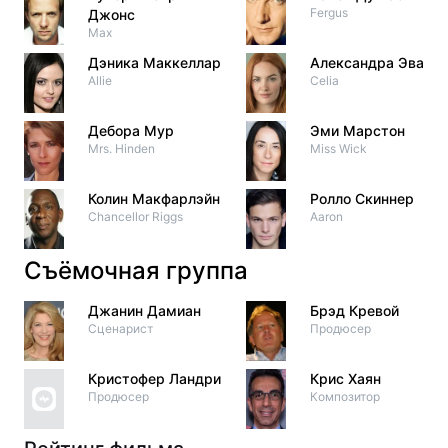
Fergus
Джонс
Max
Дэника Маккеллар
Александра Эванс
Allie
Celia
Дебора Мур
Эми Марстон
Mrs. Hinden
Miss Wick
Колин Макфарлэйн
Ролло Скиннер
Chancellor Riggs
Aaron
Съёмочная группа
Джанин Дамиан
Брэд Кревой
Сценарист
Продюсер
Кристофер Ландри
Крис Хаян
Продюсер
Композитор