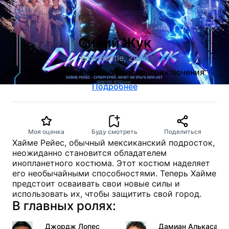
Синий Жук
Blue Beetle, 2023
фантастика, боевик, триллер, приключения
Подробнее
Моя оценка
Буду смотреть
Поделиться
Хайме Рейес, обычный мексиканский подросток,
неожиданно становится обладателем
инопланетного костюма. Этот костюм наделяет
его необычайными способностями. Теперь Хайме
предстоит осваивать свои новые силы и
использовать их, чтобы защитить свой город.
В главных ролях:
Джордж Лопес
Дамиан Алькасар