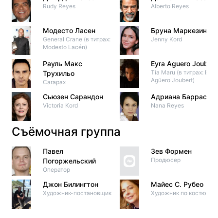
Rudy Reyes
Alberto Reyes
Модесто Ласен
Бруна Маркезини
General Crane (в титрах:
Jenny Kord
Modesto Lacén)
Рауль Макс
Eyra Aguero Joubert
Tía Maru (в титрах: Eyra
Трухильо
Agüero Joubert)
Carapax
Сьюзен Сарандон
Адриана Барраса
Victoria Kord
Nana Reyes
Съёмочная группа
Павел
Зев Формен
Продюсер
Погоржельский
Оператор
Джон Билингтон
Майес С. Рубео
Художник-постановщик
Художник по костюма