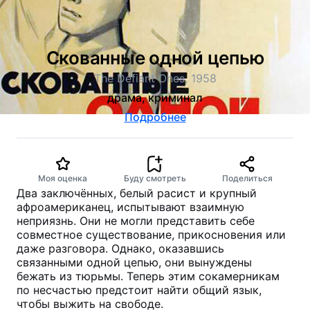
Скованные одной цепью
The Defiant Ones, 1958
драма, криминал
Подробнее
Моя оценка
Буду смотреть
Поделиться
Два заключённых, белый расист и крупный
афроамериканец, испытывают взаимную
неприязнь. Они не могли представить себе
совместное существование, прикосновения или
даже разговора. Однако, оказавшись
связанными одной цепью, они вынуждены
бежать из тюрьмы. Теперь этим сокамерникам
по несчастью предстоит найти общий язык,
чтобы выжить на свободе.