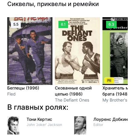
Сиквелы, приквелы и ремейки
5.5
6.1
6.3
Беглецы (1996)
Скованные одной
Хранитель мое
Fled
цепью (1986)
брата (1948)
The Defiant Ones
My Brother's Ke
В главных ролях:
Тони Кертис
Лоуренс Добкин
John 'Joker' Jackson
Editor