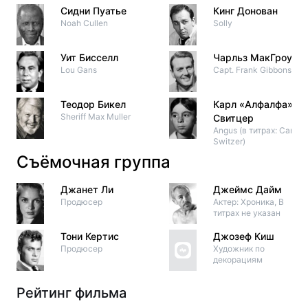
Сидни Пуатье
Кинг Донован
Noah Cullen
Solly
Уит Бисселл
Чарльз МакГроу
Lou Gans
Capt. Frank Gibbons
Теодор Бикел
Карл «Алфалфа»
Sheriff Max Muller
Свитцер
Angus (в титрах: Carl
Switzer)
Съёмочная группа
Джанет Ли
Джеймс Дайм
Продюсер
Актер: Хроника, В
титрах не указан
Тони Кертис
Джозеф Киш
Продюсер
Художник по
декорациям
Рейтинг фильма