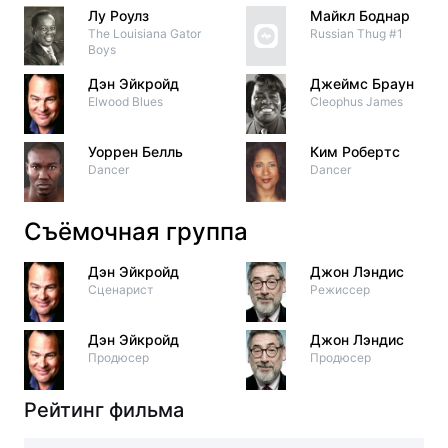
Лу Роулз
Майкл Боднар
The Louisiana Gator
Russian Thug #1
Boys
Дэн Эйкройд
Джеймс Браун
Elwood Blues
Cleophus James
Уоррен Белль
Ким Робертс
Dancer
Dancer
Съёмочная группа
Дэн Эйкройд
Джон Лэндис
Сценарист
Режиссер
Дэн Эйкройд
Джон Лэндис
Продюсер
Продюсер
Рейтинг фильма