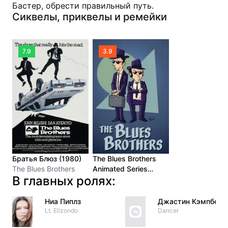
Бастер, обрести правильный путь.
Сиквелы, приквелы и ремейки
7.9
3.9
Братья Блюз (1980)
The Blues Brothers
The Blues Brothers
Animated Series
В главных ролях:
(1997)
Ниа Пиплз
Джастин Кэмпбелл
Lt. Elizondo
Dancer