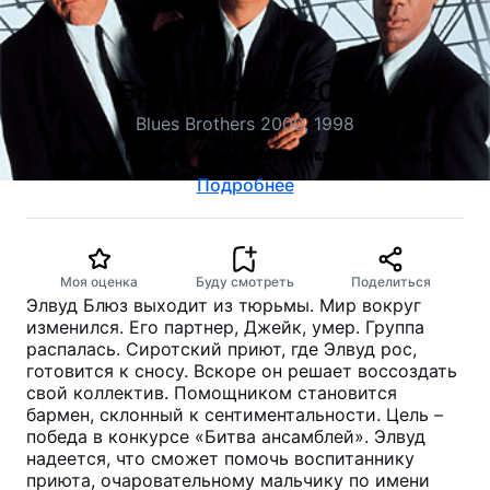
Братья Блюз 2000
Blues Brothers 2000, 1998
мюзикл, боевик, комедия, криминал, музыка
Подробнее
Моя оценка
Буду смотреть
Поделиться
Элвуд Блюз выходит из тюрьмы. Мир вокруг
изменился. Его партнер, Джейк, умер. Группа
распалась. Сиротский приют, где Элвуд рос,
готовится к сносу. Вскоре он решает воссоздать
свой коллектив. Помощником становится
бармен, склонный к сентиментальности. Цель –
победа в конкурсе «Битва ансамблей». Элвуд
надеется, что сможет помочь воспитаннику
приюта, очаровательному мальчику по имени