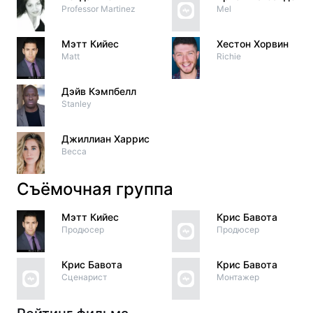
Professor Martinez
Mel
Мэтт Кийес
Хестон Хорвин
Matt
Richie
Дэйв Кэмпбелл
Stanley
Джиллиан Харрис
Becca
Съёмочная группа
Мэтт Кийес
Крис Бавота
Продюсер
Продюсер
Крис Бавота
Крис Бавота
Сценарист
Монтажер