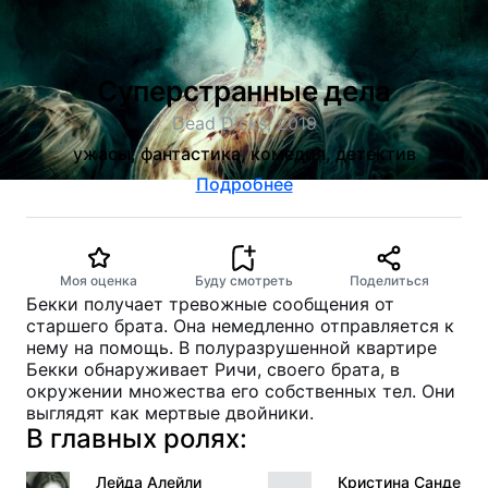
Суперстранные дела
Dead Dicks, 2019
ужасы, фантастика, комедия, детектив
Подробнее
Моя оценка
Буду смотреть
Поделиться
Бекки получает тревожные сообщения от
старшего брата. Она немедленно отправляется к
нему на помощь. В полуразрушенной квартире
Бекки обнаруживает Ричи, своего брата, в
окружении множества его собственных тел. Они
выглядят как мертвые двойники.
В главных ролях:
Лейда Алейли
Кристина Сандев