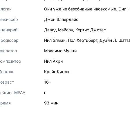
логан
Они уже не безобидные насекомые. Они -
Режиссёр
Джон Эллердайс
Сценарий
Дэвид Мэйсон
,
Кертис Джозеф
Продюсер
Нил Элман
,
Пол Хертцберг
,
Дуэйн Л. Шатт
Оператор
Максимо Мунци
Композитор
Нил Акри
Монтаж
Крэйг Китсон
озраст
16+
ейтинг MPAA
r
Время
93 мин.