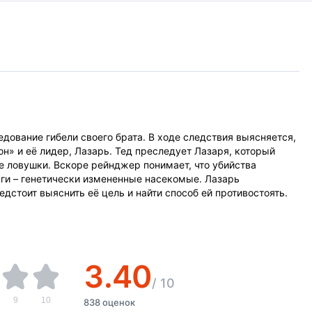
дование гибели своего брата. В ходе следствия выясняется,
он» и её лидер, Лазарь. Тед преследует Лазаря, который
е ловушки. Вскоре рейнджер понимает, что убийства
уги – генетически измененные насекомые. Лазарь
дстоит выяснить её цель и найти способ ей противостоять.
3.40
/
10
9
10
838 оценок