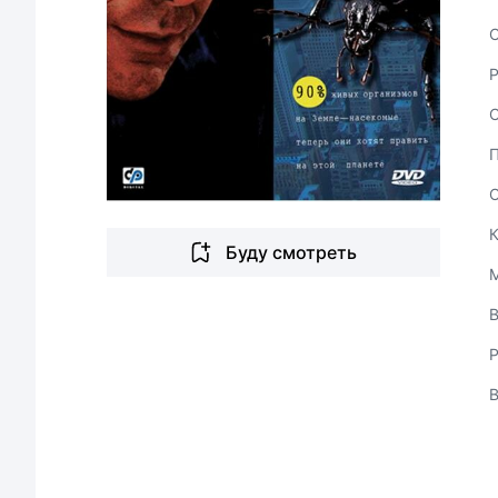
С
Буду смотреть
В
Р