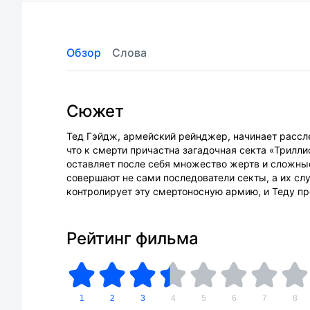
Обзор
Слова
Сюжет
Тед Гэйдж, армейский рейнджер, начинает рассле
что к смерти причастна загадочная секта «Трилли
оставляет после себя множество жертв и сложны
совершают не сами последователи секты, а их сл
контролирует эту смертоносную армию, и Теду пре
Рейтинг фильма
1
2
3
4
5
6
7
8