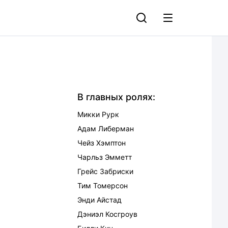
В главных ролях:
Микки Рурк
Адам Либерман
Чейз Хэмптон
Чарльз Эмметт
Грейс Забриски
Тим Томерсон
Энди Айстад
Дэниэл Косгроув