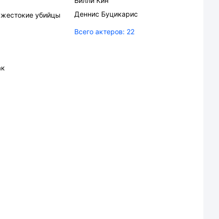
Билли Кин
Деннис Буцикарис
 жестокие убийцы
Всего актеров:
22
ак