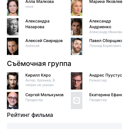
Алла Малкова
Марина Яковлева
няня
Александра
Александр
Назарова
Андриенко
Александр Иванович
Алексей Свиридов
Павел Сборщиков
Алексей
Леонид Борисович
Съёмочная группа
Кирилл Кяро
Андрес Пуустусма
Актер: Хроника, В
Режиссер
титрах не указан
Сергей Мелькумов
Екатерина Ефанова
Продюсер
Продюсер
Рейтинг фильма