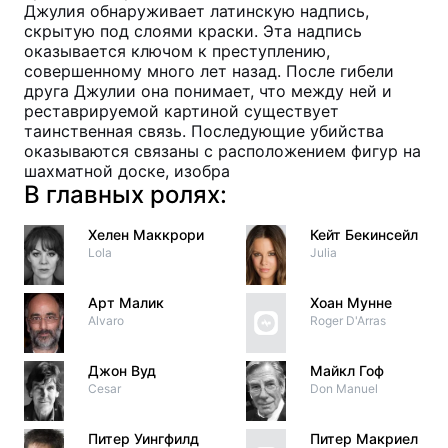
Джулия обнаруживает латинскую надпись,
скрытую под слоями краски. Эта надпись
оказывается ключом к преступлению,
совершенному много лет назад. После гибели
друга Джулии она понимает, что между ней и
реставрируемой картиной существует
таинственная связь. Последующие убийства
оказываются связаны с расположением фигур на
шахматной доске, изобра
В главных ролях:
Хелен Маккрори
Кейт Бекинсейл
Lola
Julia
Арт Малик
Хоан Мунне
Alvaro
Roger D'Arras
Джон Вуд
Майкл Гоф
Cesar
Don Manuel
Питер Уингфилд
Питер Макриел