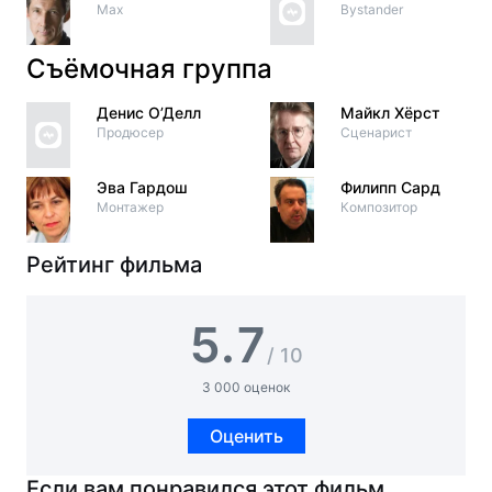
Max
Bystander
Съёмочная группа
Денис О’Делл
Майкл Хёрст
Продюсер
Сценарист
Эва Гардош
Филипп Сард
Монтажер
Композитор
Рейтинг фильма
5.7
/ 10
3 000 оценок
Оценить
Если вам понравился этот фильм