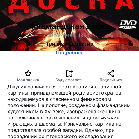
Фламандская доска
Uncovered, 1994
триллер, детектив
Подробнее
Моя оценка
Буду смотреть
Поделиться
Джулия занимается реставрацией старинной
картины, принадлежащей роду аристократов,
находящемуся в стесненном финансовом
положении. На полотне, созданном фламандским
художником в XV веке, изображена женщина,
погруженная в размышления, и двое мужчин,
играющих в шахматы. Изначально картина не
представляла особой загадки. Однако, при
проведении рентгеновского исследования,