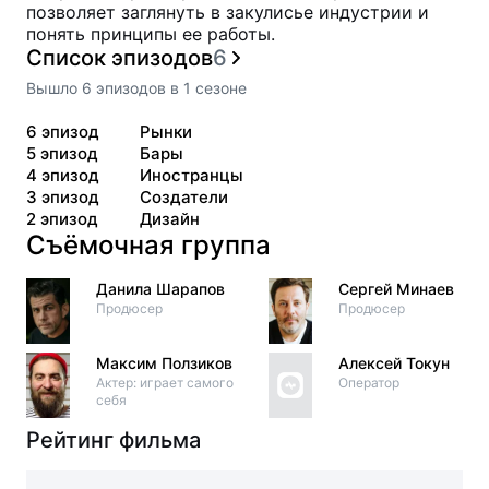
позволяет заглянуть в закулисье индустрии и
понять принципы ее работы.
Список эпизодов
6
Вышло
6
эпизодов
в
1
сезоне
6
эпизод
Рынки
5
эпизод
Бары
4
эпизод
Иностранцы
3
эпизод
Создатели
2
эпизод
Дизайн
Съёмочная группа
Данила Шарапов
Сергей Минаев
Продюсер
Продюсер
Максим Ползиков
Алексей Токун
Актер: играет самого
Оператор
себя
Рейтинг фильма