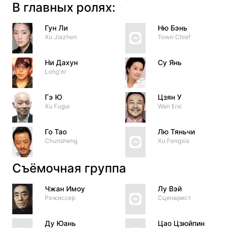
В главных ролях:
Гун Ли
Ню Бэнь
Xu Jiazhen
Town Chief
Ни Дахун
Су Янь
Long'er
Гэ Ю
Цзян У
Xu Fugui
Wan Erxi
Го Тао
Лю Тяньчи
Chunsheng
Xu Fengxia
Съёмочная группа
Чжан Имоу
Лу Вэй
Режиссер
Сценарист
Ду Юань
Цао Цзюйпин