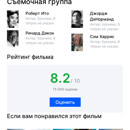
Съёмочная группа
Роберт Ито
Джордж
Актер: Хроника, В
ДеНорманд
титрах не указан
Актер: Хроника, В
титрах не указан
Ричард Дикон
Сэм Харрис
Актер: Хроника, В
Актер: Хроника, В
титрах не указан
титрах не указан
Рейтинг фильма
8.2
/ 10
15 000 оценок
Оценить
Если вам понравился этот фильм