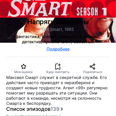
Напряги извилины
Get Smart, 1965
фантастика, боевик, комедия, криминал,
детектив, приключения, семейный
Подробнее
Моя оценка
Буду смотреть
Поделиться
Максвел Смарт служит в секретной службе. Его
действия часто приводят к неразберихе и
создают новые трудности. Агент «99» регулярно
помогает ему разрешать эти ситуации. Они
работают в команде, несмотря на склонность
Смарта к беспорядку.
Список эпизодов
139