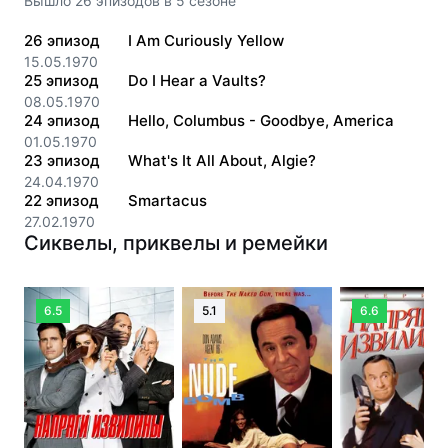
Вышло
26
эпизодов
в
5
сезоне
26
эпизод
I Am Curiously Yellow
15.05.1970
25
эпизод
Do I Hear a Vaults?
08.05.1970
24
эпизод
Hello, Columbus - Goodbye, America
01.05.1970
23
эпизод
What's It All About, Algie?
24.04.1970
22
эпизод
Smartacus
27.02.1970
Сиквелы, приквелы и ремейки
6.5
5.1
6.6