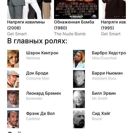
Напряги извилины
Обнаженная Бомба
Напряги извил
(2008)
(1980)
(1995)
Get Smart
The Nude Bomb
Get Smart
В главных ролях:
Шэрон Кинтрон
Барбро Хедстром
Waitress
Miss Dvorchek
Дон Броди
Барри Ньюман
Costume Man
Assistant Guru
Леонард Бремен
Билл Эрвин
Bartender
Mr. Smith
Фрэнк Де Вол
Сид Хэйг
Carleton
Bruce