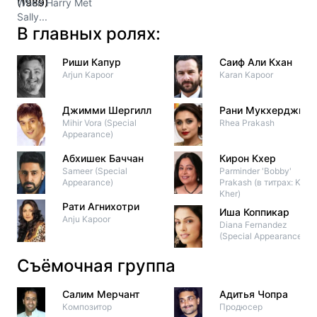
(1989)
When Harry Met
Sally...
В главных ролях:
Риши Капур
Саиф Али Кхан
Arjun Kapoor
Karan Kapoor
Джимми Шергилл
Рани Мукхерджи
Mihir Vora (Special
Rhea Prakash
Appearance)
Абхишек Баччан
Кирон Кхер
Sameer (Special
Parminder 'Bobby'
Appearance)
Prakash (в титрах: Kiron
Kher)
Рати Агнихотри
Иша Коппикар
Anju Kapoor
Diana Fernandez
(Special Appearance)
Съёмочная группа
Салим Мерчант
Адитья Чопра
Композитор
Продюсер