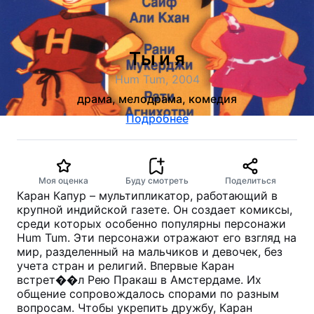
Ты и я
Hum Tum, 2004
драма, мелодрама, комедия
Подробнее
Моя оценка
Буду смотреть
Поделиться
Каран Капур – мультипликатор, работающий в
крупной индийской газете. Он создает комиксы,
среди которых особенно популярны персонажи
Hum Tum. Эти персонажи отражают его взгляд на
мир, разделенный на мальчиков и девочек, без
учета стран и религий. Впервые Каран
встрет��л Рею Пракаш в Амстердаме. Их
общение сопровождалось спорами по разным
вопросам. Чтобы укрепить дружбу, Каран