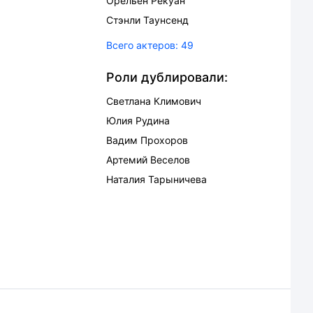
Орельен Рекуан
Стэнли Таунсенд
Всего актеров:
49
Роли дублировали:
Светлана Климович
Юлия Рудина
Вадим Прохоров
Артемий Веселов
Наталия Тарыничева