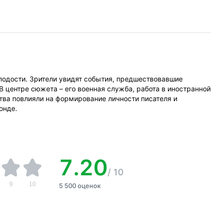
лодости. Зрители увидят события, предшествовавшие
В центре сюжета – его военная служба, работа в иностранной
тва повлияли на формирование личности писателя и
онде.
7.20
/
10
9
10
5 500 оценок