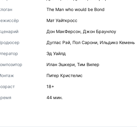
логан
The Man who would be Bond
Режиссёр
Мат Уайткросс
Сценарий
Дон МакФерсон
,
Джон Браунлоу
Продюсер
Дуглас Рэй
,
Пол Сарони
,
Ильдико Кемень
Оператор
Эд Уайлд
Композитор
Илан Эшкери
,
Тим Вилер
Монтаж
Питер Кристелис
озраст
18+
Время
44 мин.