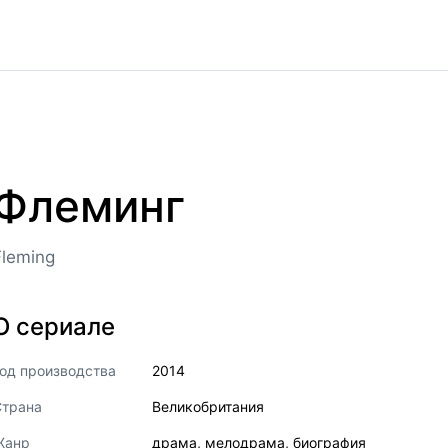
Флеминг
Fleming
О сериале
од производства
2014
Страна
Великобритания
Жанр
драма
,
мелодрама
,
биография