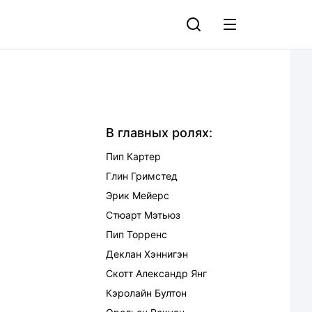
В главных ролях:
Пип Картер
Глин Гримстед
Эрик Мейерс
Стюарт Мэтьюз
Пип Торренс
Деклан Хэннигэн
Скотт Александр Янг
Кэролайн Бултон