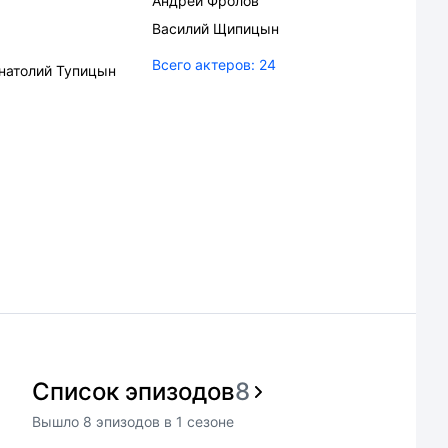
Андрей Фролов
Василий Щипицын
Всего актеров:
24
натолий Тупицын
Список эпизодов
8
Вышло
8
эпизодов
в
1
сезоне