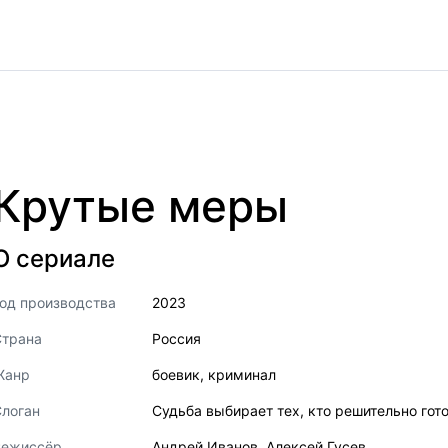
Крутые меры
О сериале
од производства
2023
Страна
Россия
Жанр
боевик
,
криминал
логан
Судьба выбирает тех, кто решительно гот
Режиссёр
Андрей Иванов
,
Алексей Гусев