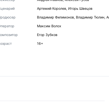
Сценарий
Артемий Королев
,
Игорь Швецов
Продюсер
Владимир Филимонов
,
Владимир Тюлин
,
А
Оператор
Максим Волох
Композитор
Егор Зубков
озраст
16+