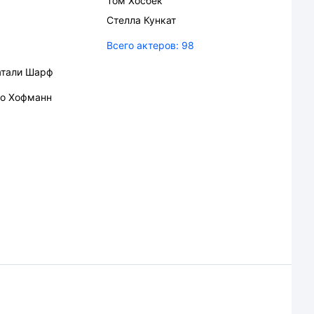
Том Хосбек
Стелла Кункат
Всего актеров:
98
атали Шарф
о Хофманн