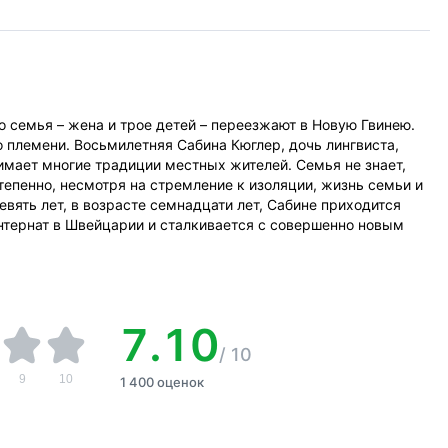
го семья – жена и трое детей – переезжают в Новую Гвинею.
о племени. Восьмилетняя Сабина Кюглер, дочь лингвиста,
имает многие традиции местных жителей. Семья не знает,
тепенно, несмотря на стремление к изоляции, жизнь семьи и
вять лет, в возрасте семнадцати лет, Сабине приходится
нтернат в Швейцарии и сталкивается с совершенно новым
7.10
/
10
9
10
1 400 оценок