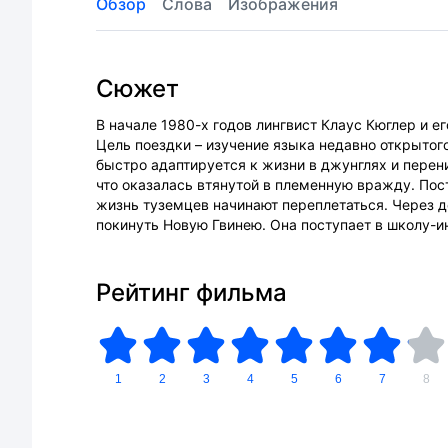
Обзор
Слова
Изображения
Сюжет
В начале 1980-х годов лингвист Клаус Кюглер и е
Цель поездки – изучение языка недавно открытог
быстро адаптируется к жизни в джунглях и перен
что оказалась втянутой в племенную вражду. Пос
жизнь туземцев начинают переплетаться. Через де
покинуть Новую Гвинею. Она поступает в школу-и
Рейтинг фильма
1
2
3
4
5
6
7
8