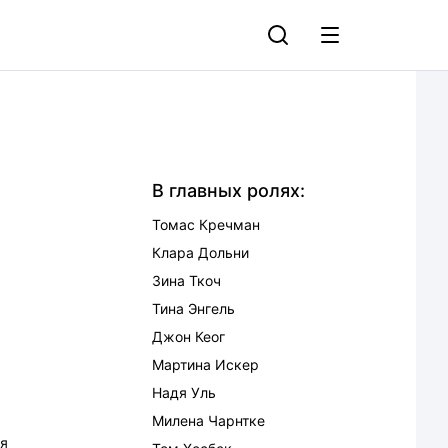
В главных ролях:
Томас Кречман
Клара Дольни
Зина Ткоч
Тина Энгель
Джон Кеог
Мартина Искер
Надя Уль
Милена Чарнтке
я