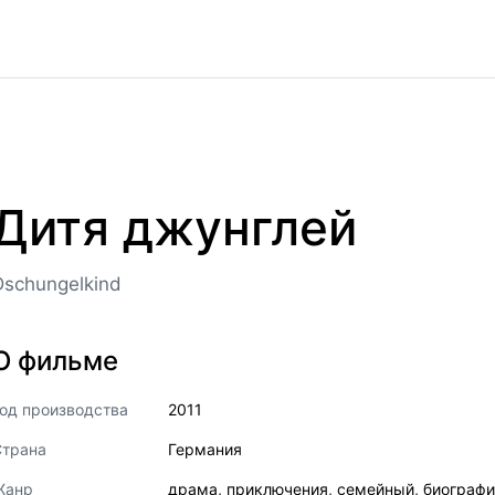
Дитя джунглей
Dschungelkind
О фильме
од производства
2011
Страна
Германия
Жанр
драма
,
приключения
,
семейный
,
биографи