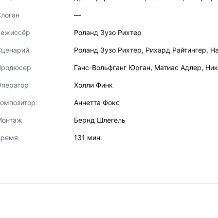
логан
—
Режиссёр
Роланд Зузо Рихтер
Сценарий
Роланд Зузо Рихтер
,
Рихард Райтингер
,
Н
Продюсер
Ганс-Вольфганг Юрган
,
Матиас Адлер
,
Ник
Оператор
Холли Финк
Композитор
Аннетта Фокс
Монтаж
Бернд Шлегель
Время
131 мин.