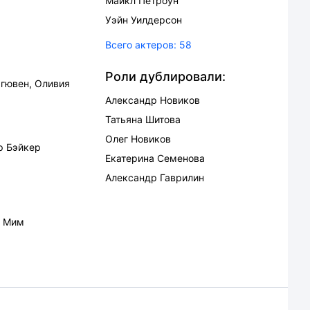
Майкл Петроун
Уэйн Уилдерсон
Всего актеров:
58
Роли дублировали:
ргювен
,
Оливия
Александр Новиков
Татьяна Шитова
Олег Новиков
р Бэйкер
Екатерина Семенова
Александр Гаврилин
а Мим