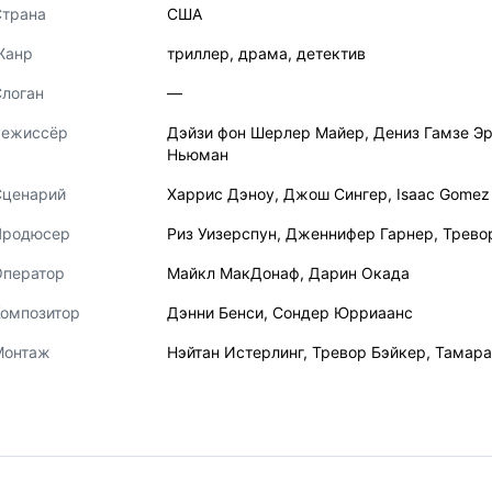
Страна
США
Жанр
триллер
,
драма
,
детектив
логан
—
Режиссёр
Дэйзи фон Шерлер Майер
,
Дениз Гамзе Э
Ньюман
Сценарий
Харрис Дэноу
,
Джош Сингер
,
Isaac Gomez
Продюсер
Риз Уизерспун
,
Дженнифер Гарнер
,
Трево
Оператор
Майкл МакДонаф
,
Дарин Окада
Композитор
Дэнни Бенси
,
Сондер Юрриаанс
Монтаж
Нэйтан Истерлинг
,
Тревор Бэйкер
,
Тамар