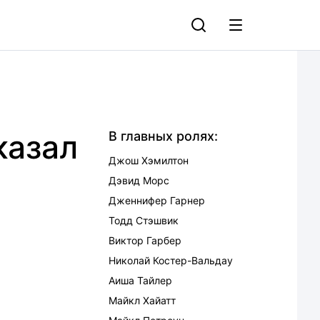
казал
В главных ролях:
Джош Хэмилтон
Дэвид Морс
Дженнифер Гарнер
Тодд Стэшвик
Виктор Гарбер
Николай Костер-Вальдау
Аиша Тайлер
Майкл Хайатт