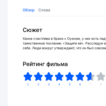
Обзор
Слова
Сюжет
Ханна счастлива в браке с Оуэном, у них есть па
таинственное послание: «Защити её». Расследуя и
себе. Люди вокруг утверждают, что он был совсем
Рейтинг фильма
1
2
3
4
5
6
7
8