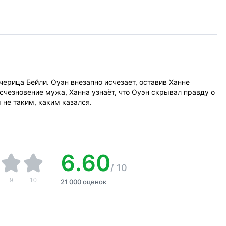
дчерица Бейли. Оуэн внезапно исчезает, оставив Ханне
счезновение мужа, Ханна узнаёт, что Оуэн скрывал правду о
 не таким, каким казался.
6.60
/
10
9
10
21 000 оценок