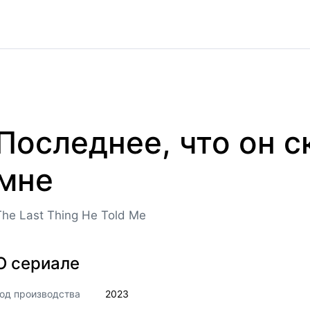
Последнее, что он с
мне
The Last Thing He Told Me
О сериале
од производства
2023