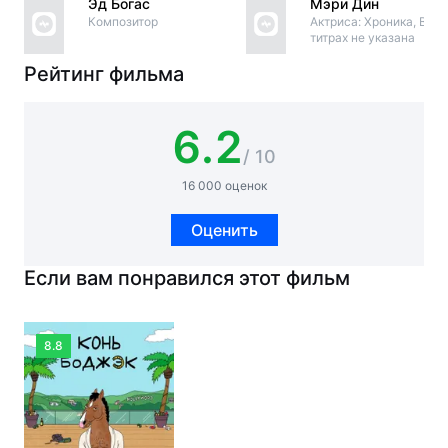
Эд Богас
Мэри Дин
Композитор
Актриса: Хроника, В
титрах не указана
Рейтинг фильма
6.2
/ 10
16 000 оценок
Оценить
Если вам понравился этот фильм
8.8