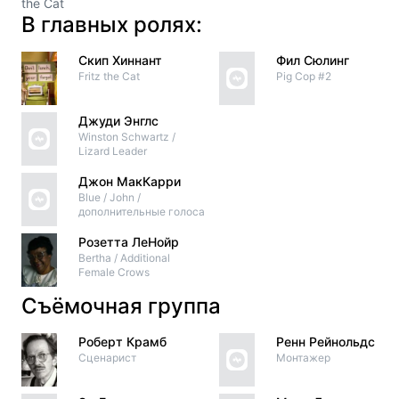
the Cat
В главных ролях:
Скип Хиннант
Фил Сюлинг
Fritz the Cat
Pig Cop #2
Джуди Энглс
Winston Schwartz /
Lizard Leader
Джон МакКарри
Blue / John /
дополнительные голоса
Розетта ЛеНойр
Bertha / Additional
Female Crows
Съёмочная группа
Роберт Крамб
Ренн Рейнольдс
Сценарист
Монтажер