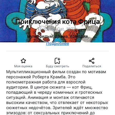
Приключения кота Фрица
Fritz the Cat, 1972
мультфильм, драма, комедия
Подробнее
Моя оценка
Буду смотреть
Поделиться
Мультипликационный фильм создан по мотивам
персонажей Роберта Крамба. Это
полнометражная работа для взрослой
аудитории. В центре сюжета — кот Фриц,
попадающий в череду комичных и гротескных
ситуаций. Анимация и монтаж отличаются
высоким качеством, что отвлекает от некоторых
сюжетных недочётов. Зрителей ждёт множество
эпизодов: от сексуальных приключений до