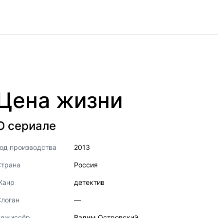
Цена жизни
О сериале
од производства
2013
Страна
Россия
Жанр
детектив
логан
—
Режиссёр
Вадим Островский