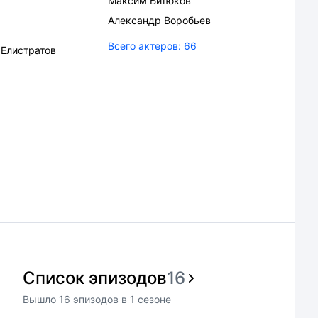
Максим Битюков
Александр Воробьев
Всего актеров:
66
 Елистратов
Список эпизодов
16
Вышло
16
эпизодов
в
1
сезоне