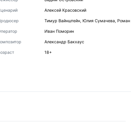
Сценарий
Алексей Красовский
Продюсер
Тимур Вайнштейн
,
Юлия Сумачева
,
Роман
Оператор
Иван Поморин
Композитор
Александр Бакхаус
озраст
18+