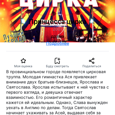
Принцесса цирка
2007
драма
Подробнее
Моя оценка
Буду смотреть
Поделиться
В провинциальном городе появляется цирковая
труппа. Молодая гимнастка Ася привлекает
внимание двух братьев-близнецов, Ярослава и
Святослава. Ярослав испытывает к ней чувства с
первого взгляда, и девушка отвечает
взаимностью. Его романтичный характер
кажется ей идеальным. Однако, Слава вынужден
уехать в Англию по делам. Тогда Святослав
начинает ухаживать за Асей, выдавая себя за