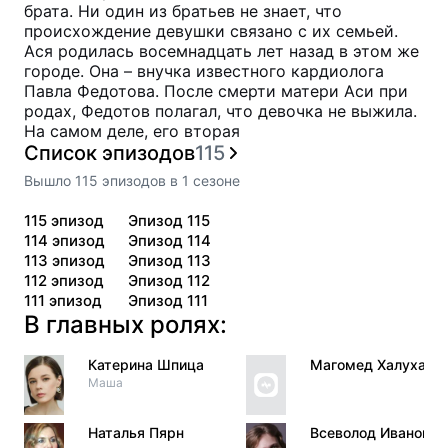
брата. Ни один из братьев не знает, что
происхождение девушки связано с их семьей.
Ася родилась восемнадцать лет назад в этом же
городе. Она – внучка известного кардиолога
Павла Федотова. После смерти матери Аси при
родах, Федотов полагал, что девочка не выжила.
На самом деле, его вторая
Список эпизодов
115
Вышло
115
эпизодов
в
1
сезоне
115
эпизод
Эпизод 115
114
эпизод
Эпизод 114
113
эпизод
Эпизод 113
112
эпизод
Эпизод 112
111
эпизод
Эпизод 111
В главных ролях:
Катерина Шпица
Магомед Халухаев
Маша
Наталья Пярн
Всеволод Иванов