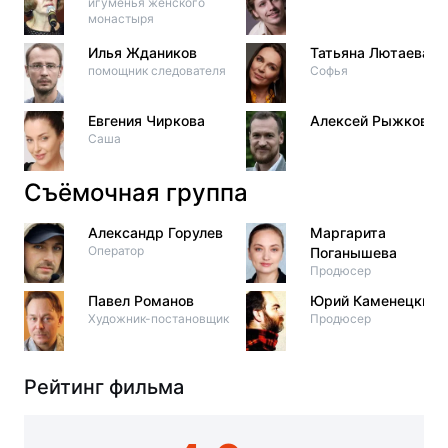
игуменья женского
монастыря
Илья Ждаников
Татьяна Лютаева
помощник следователя
Софья
Евгения Чиркова
Алексей Рыжков
Саша
Съёмочная группа
Александр Горулев
Маргарита
Оператор
Поганышева
Продюсер
Павел Романов
Юрий Каменецкий
Художник-постановщик
Продюсер
Рейтинг фильма