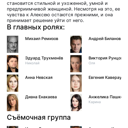
становится стильной и ухоженной, умной и
предприимчивой женщиной. Несмотря на это, ее
чувства к Алексею остаются прежними, и она
принимает решение уйти от него.
В главных ролях:
Михаил Ремизов
Андрей Биланов
Эдуард Трухменёв
Виктория Рунцова
Николай
Оля
Анна Невская
Евгения Каверау
Диана Енакаева
Анжелика Пашкова
Карина
Съёмочная группа