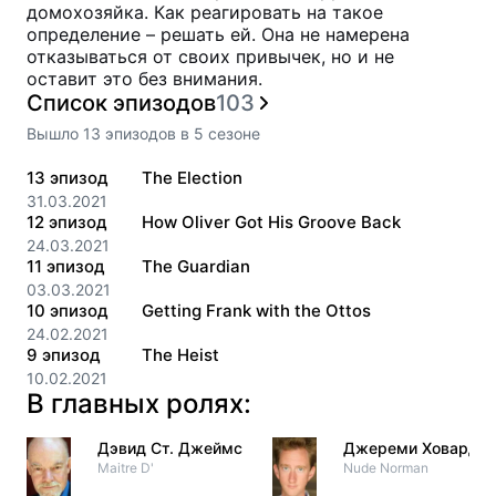
домохозяйка. Как реагировать на такое
определение – решать ей. Она не намерена
отказываться от своих привычек, но и не
оставит это без внимания.
Список эпизодов
103
Вышло
13
эпизодов
в
5
сезоне
13
эпизод
The Election
31.03.2021
12
эпизод
How Oliver Got His Groove Back
24.03.2021
11
эпизод
The Guardian
03.03.2021
10
эпизод
Getting Frank with the Ottos
24.02.2021
9
эпизод
The Heist
10.02.2021
В главных ролях:
Дэвид Ст. Джеймс
Джереми Ховард
Maitre D'
Nude Norman