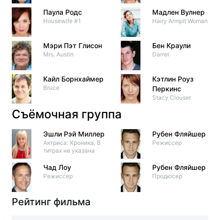
Паула Родс
Мадлен Вулнер
Housewife #1
Hairy Armpit Woman
Мэри Пэт Глисон
Бен Краули
Mrs. Austin
Darrel
Кайл Борнхаймер
Кэтлин Роуз
Bruce
Перкинс
Stacy Clouser
Съёмочная группа
Эшли Рэй Миллер
Рубен Фляйшер
Актриса: Хроника, В
Режиссер
титрах не указана
Чад Лоу
Рубен Фляйшер
Режиссер
Продюсер
Рейтинг фильма