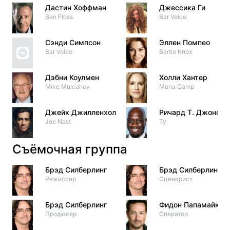
Дастин Хоффман
Джессика Ги
Ben Floss
Bar Voice
Сэнди Симпсон
Эллен Помпео
Bar Voice
Bertie Knox
Дэбни Коулмен
Холли Хантер
Mike Mulcahey
Mona Camp
Джейк Джилленхол
Ричард Т. Джонс
Joe Nast
Ty
Съёмочная группа
Брэд Силберлинг
Брэд Силберлинг
Режиссер
Сценарист
Брэд Силберлинг
Фидон Папамайкл
Продюсер
Оператор