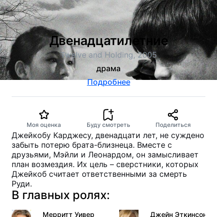
Двенадцатилетние
Twelve and Holding, 2005
драма
Подробнее
Моя оценка
Буду смотреть
Поделиться
Джейкобу Карджесу, двенадцати лет, не суждено
забыть потерю брата-близнеца. Вместе с
друзьями, Мэйли и Леонардом, он замысливает
план возмездия. Их цель – сверстники, которых
Джейкоб считает ответственными за смерть
Руди.
В главных ролях:
Мерритт Уивер
Джейн Эткинсон