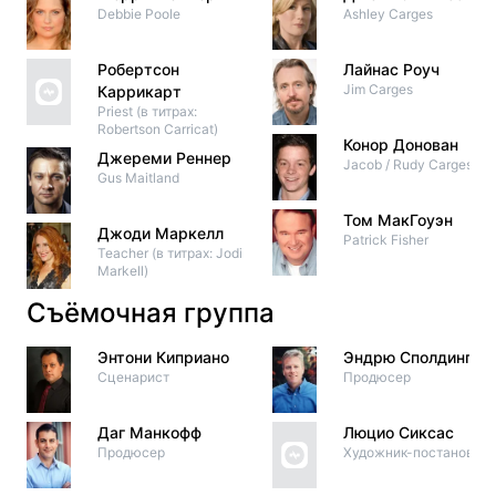
Debbie Poole
Ashley Carges
Робертсон
Лайнас Роуч
Jim Carges
Каррикарт
Priest (в титрах:
Robertson Carricat)
Конор Донован
Джереми Реннер
Jacob / Rudy Carges
Gus Maitland
Том МакГоуэн
Джоди Маркелл
Patrick Fisher
Teacher (в титрах: Jodi
Markell)
Съёмочная группа
Энтони Киприано
Эндрю Сполдинг
Сценарист
Продюсер
Даг Манкофф
Люцио Сиксас
Продюсер
Художник-постановщи