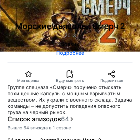
Морские дьяволы. Смерч 2
2013
боевик
Подробнее
Моя оценка
Буду смотреть
Поделиться
Группе спецназа «Смерч» поручено отыскать
похищенные капсулы с мощным взрывчатым
веществом. Их украли с военного склада. Задача
команды – не допустить попадания опасного
груза на черный рынок.
Список эпизодов
64
Вышло
64
эпизода
в
1
сезоне