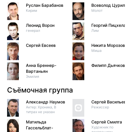
Руслан Барабанов
Всеволод Цурило
Кирим
Молот
Леонид Ворон
Георгий Пицхелаур
генерал
Лим
Сергей Евсеев
Никита Морозов
Миша
Анна Бреннер-
Филипп Дьячков
Вартаньян
Эмилия
Съёмочная группа
Александр Наумов
Сергей Васильев
Актер: Хроника, В
Режиссер
титрах не указан
Матильда
Сергей Смилга
Художник по
Гассельблат-
декорациям