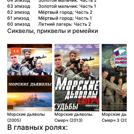
64
эпизод
Золотой мальчик: Часть 2
63
эпизод
Золотой мальчик: Часть 1
62
эпизод
Мёртвый город: Часть 2
61
эпизод
Мёртвый город: Часть 1
60
эпизод
Летний лагерь: Часть 2
Сиквелы, приквелы и ремейки
4.6
Морские дьяволы
Морские дьяволы.
Морские дьяво
(2005)
Смерч (2013)
Смерч 3 (2015)
В главных ролях: