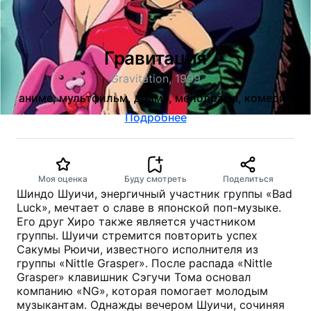
Гравитация
Gravitation, 1999
аниме, мультфильм, драма, мелодрама, комедия
Подробнее
Моя оценка
Буду смотреть
Поделиться
Шиндо Шуичи, энергичный участник группы «Bad
Luck», мечтает о славе в японской поп-музыке.
Его друг Хиро также является участником
группы. Шуичи стремится повторить успех
Сакумы Рюичи, известного исполнителя из
группы «Nittle Grasper». После распада «Nittle
Grasper» клавишник Сэгучи Тома основал
компанию «NG», которая помогает молодым
музыкантам. Однажды вечером Шуичи, сочиняя