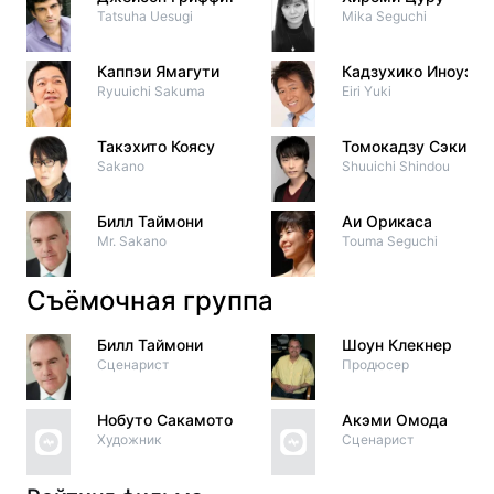
Tatsuha Uesugi
Mika Seguchi
Каппэи Ямагути
Кадзухико Иноуэ
Ryuuichi Sakuma
Eiri Yuki
Такэхито Коясу
Томокадзу Сэки
Sakano
Shuuichi Shindou
Билл Таймони
Аи Орикаса
Mr. Sakano
Touma Seguchi
Съёмочная группа
Билл Таймони
Шоун Клекнер
Сценарист
Продюсер
Нобуто Сакамото
Акэми Омода
Художник
Сценарист