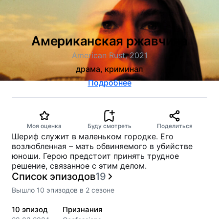
Американская ржавчина
American Rust, 2021
драма, криминал
Подробнее
Моя оценка
Буду смотреть
Поделиться
Шериф служит в маленьком городке. Его
возлюбленная – мать обвиняемого в убийстве
юноши. Герою предстоит принять трудное
решение, связанное с этим делом.
Список эпизодов
19
Вышло
10
эпизодов
в
2
сезоне
10
эпизод
Признания