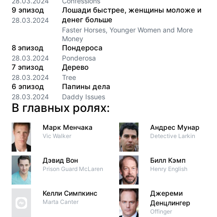
28.03.2024
Confessions
9
эпизод
Лошади быстрее, женщины моложе и
денег больше
28.03.2024
Faster Horses, Younger Women and More
Money
8
эпизод
Пондероса
28.03.2024
Ponderosa
7
эпизод
Дерево
28.03.2024
Tree
6
эпизод
Папины дела
28.03.2024
Daddy Issues
В главных ролях:
Марк Менчака
Андрес Мунар
Vic Walker
Detective Larkin
Дэвид Вон
Билл Кэмп
Prison Guard McLaren
Henry English
Келли Симпкинс
Джереми
Marta Canter
Денцлингер
Offinger