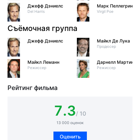
Джефф Дэниелс
Марк Пеллегрино
Del Harris
Virgil Poe
Съёмочная группа
Джефф Дэниелс
Майкл Де Лука
Продюсер
Майкл Леманн
Дарнелл Мартин
Режиссер
Режиссер
Рейтинг фильма
7.3
/ 10
13 000 оценок
Оценить