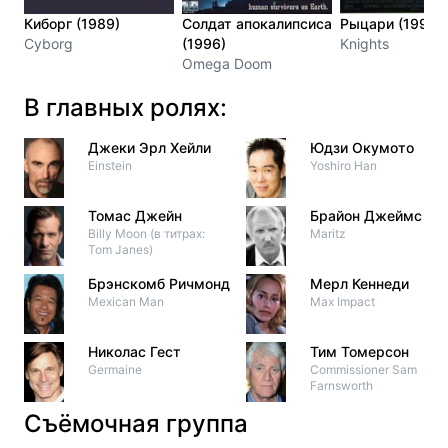
Киборг (1989)
Солдат апокалипсиса
Рыцари (1993)
Cyborg
(1996)
Knights
Omega Doom
В главных ролях:
Джеки Эрл Хейли
Юдзи Окумото
Einstein
Yoshiro Han
Томас Джейн
Брайон Джеймс
Billy Moon (в титрах:
Maritz
Tom Janes)
Брэнскомб Ричмонд
Мерл Кеннеди
Mexican Man
Max Impact
Николас Гест
Тим Томерсон
Germaine
Commissioner Sam
Farnsworth
Съёмочная группа