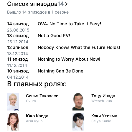
Список эпизодов
14
Вышло
14
эпизодов
в
1
сезоне
14
эпизод
OVA: No Time to Take It Easy!
26.06.2015
13
эпизод
Not a Good PV!
25.12.2014
12
эпизод
Nobody Knows What the Future Holds!
18.12.2014
11
эпизод
Nothing to Worry About Now!
11.12.2014
10
эпизод
Nothing Can Be Done!
04.12.2014
В главных ролях:
Синъя Такахаси
Тэцу Инада
Okuro
Wrench-kun
Юко Каида
Коки Утияма
Aisu Kyubu
Seiya Kanie