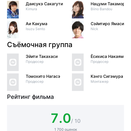
Даисукэ Сакагути
Нацуми Такамори
Kimura
Biino Bandou
Аи Какума
Сэйитиро Ямасита
Isuzu Sento
Nick
Съёмочная группа
Эйити Такахаси
Ёсихиса Накаяма
Продюсер
Продюсер
Томохито Нагасэ
Кэнго Сигэмура
Продюсер
Монтажер
Рейтинг фильма
7.0
/ 10
1 700 оценок