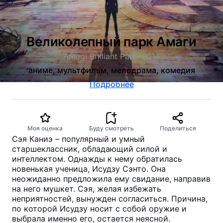
Великолепный парк Амаги
Amagi Brilliant Park, 2014
аниме, мультфильм, мелодрама, комедия
Подробнее
Моя оценка
Буду смотреть
Поделиться
Сэя Каниэ – популярный и умный
старшеклассник, обладающий силой и
интеллектом. Однажды к нему обратилась
новенькая ученица, Исудзу Сэнто. Она
неожиданно предложила ему свидание, направив
на него мушкет. Сэя, желая избежать
неприятностей, вынужден согласиться. Причина,
по которой Исудзу носит с собой оружие и
выбрала именно его, остается неясной.