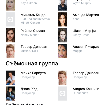
Kayla Green
Wyatt Murphy
Микаэль Конде
Аманда Мартинес
Burt Redland (в титрах:
Anna
Mikaël Conde)
Рэйчел Селлан
Шиван Мерфи
Nancy Sieber
Jenny Green
Тревор Донован
Алисия Ричардсон
Justin O'Neill
Maggie
Съёмочная группа
Майкл Барбуто
Тревор Донован
Продюсер
Продюсер
Джим Хэд
Андреа Каннинг
Продюсер
Сценарист