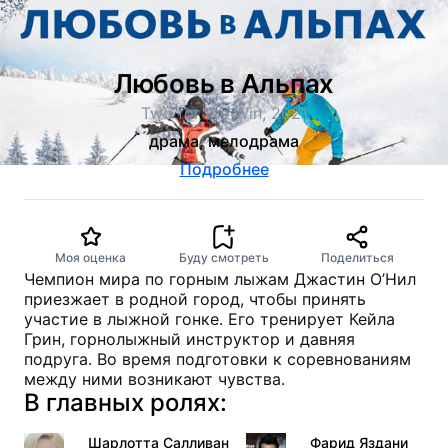
Любовь в Альпах
Two for the Win, 2021
драма, мелодрама
Подробнее
Моя оценка
Буду смотреть
Поделиться
Чемпион мира по горным лыжам Джастин О’Нил
приезжает в родной город, чтобы принять
участие в лыжной гонке. Его тренирует Кейла
Грин, горнолыжный инструктор и давняя
подруга. Во время подготовки к соревнованиям
между ними возникают чувства.
В главных ролях:
Шарлотта Салливан
Фарид Яздани