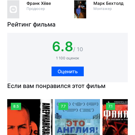
Франк Хёве
Марк Бехтолд
Продюсер
Монтажер
Рейтинг фильма
6.8
/ 10
1 100 оценок
Оценить
Если вам понравился этот фильм
8.5
7.7
7.1