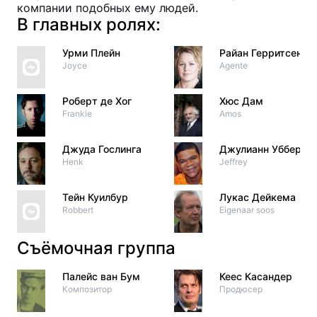
компании подобных ему людей.
В главных ролях:
Урми Плейн
Райан Герритсен
Joyce
Agente
Роберт де Хог
Хюс Дам
Frankie
Amos
Джуда Гослинга
Джулианн Убберген
Henk
Jeffrey
Тейн Куилбур
Лукас Дейкема
Robbert
Eigenaar soos
Съёмочная группа
Палейс ван Бум
Кеес Касандер
Композитор
Продюсер