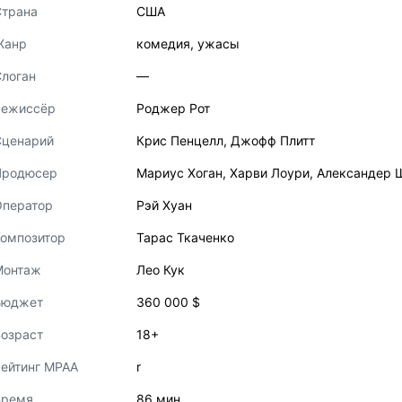
Страна
США
Жанр
комедия
,
ужасы
логан
—
Режиссёр
Роджер Рот
Сценарий
Крис Пенцелл
,
Джофф Плитт
Продюсер
Мариус Хоган
,
Харви Лоури
,
Александер 
Оператор
Рэй Хуан
Композитор
Тарас Ткаченко
Монтаж
Лео Кук
Бюджет
360 000 $
озраст
18+
ейтинг MPAA
r
Время
86 мин.