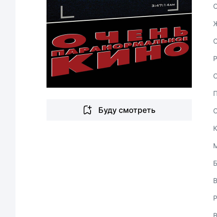
С
Буду смотреть
В
Р