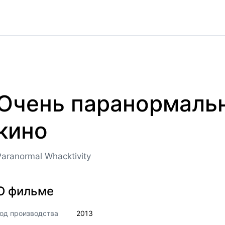
Очень паранормаль
кино
Paranormal Whacktivity
О фильме
од производства
2013