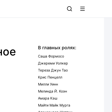
ное
В главных ролях:
Саша Формосо
Джереми Уолкер
Тереза Джун Тао
Крис Пенцелл
Милли Уинн
Мелинда Й. Коэн
Амара Кэш
Майти Майк Мурга