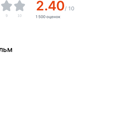
2.40
/
10
9
10
1 500 оценок
ильм