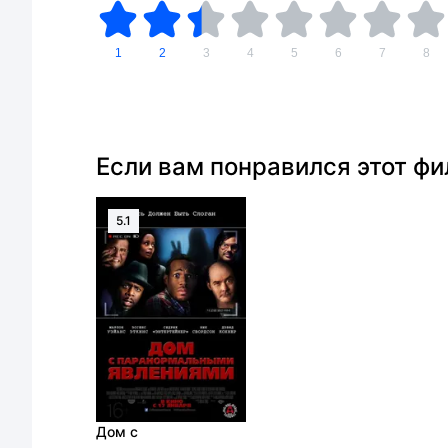
1
2
3
4
5
6
7
8
Если вам понравился этот ф
5.1
Дом с