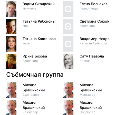
Вадим Сквирский
Елена Бельская
мужчина
челночница
Татьяна Рябоконь
Светлана Соколова
гид
пассажир
Татьяна Колганова
Владимир Некрасо
мать
Капитан Туйвисто
Ирина Бозова
Сату Паавола
пассажир
Блонда
Съёмочная группа
Михаил
Михаил
Брашинский
Брашинский
Сценарист
Монтажер
Михаил
Михаил
Брашинский
Брашинский
Режиссер
Продюсер