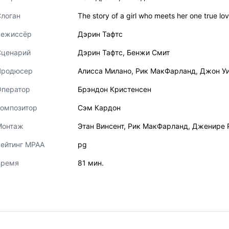
логан
The story of a girl who meets her one true lov
Режиссёр
Дэрин Тафтс
Сценарий
Дэрин Тафтс
,
Бенжи Смит
Продюсер
Алисса Милано
,
Рик МакФарланд
,
Джон У
Оператор
Брэндон Кристенсен
Композитор
Сэм Кардон
Монтаж
Этан Винсент
,
Рик МакФарланд
,
Дженире 
ейтинг MPAA
pg
Время
81 мин.