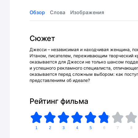
Обзор
Слова
Изображения
Сюжет
Джесси – независимая и находчивая женщина, по
Итаном, писателем, переживающим творческий кри
оказывается для Джесси не только шансом подде
и успешного рекламного специалиста, отличающе
оказывается перед сложным выбором: как поступи
представлениям об идеале?
Рейтинг фильма
1
2
3
4
5
6
7
8