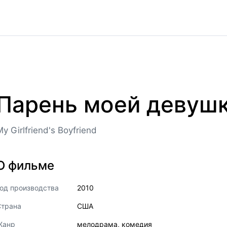
Парень моей девуш
y Girlfriend's Boyfriend
О фильме
од производства
2010
Страна
США
Жанр
мелодрама
,
комедия