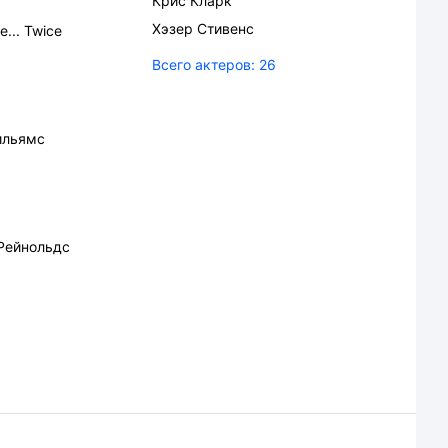
Крис Кларк
Хэзер Стивенс
e... Twice
Всего актеров:
26
ильямс
Рейнольдс