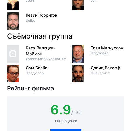
Joan
Jan
Кевин Корригэн
Zelko
Съёмочная группа
Кася Валицка-
Тиви Магнуссон
Продюсер
Мэймон
Художник по костюмам
Сэм Бисби
Дэвид Ракофф
Продюсер
Сценарист
Рейтинг фильма
6.9
/ 10
1 600 оценок