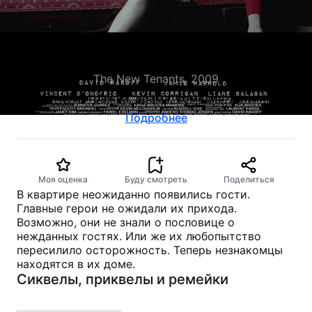
Новые жильцы
The New Tenants, 2009
короткометражка, драма, комедия, криминал
Подробнее
Моя оценка
Буду смотреть
Поделиться
В квартире неожиданно появились гости.
Главные герои не ожидали их прихода.
Возможно, они не знали о пословице о
нежданных гостях. Или же их любопытство
пересилило осторожность. Теперь незнакомцы
находятся в их доме.
Сиквелы, приквелы и ремейки