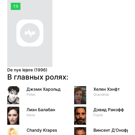
7.5
De nye lejere (1996)
В главных ролях:
Джэми Харольд
Хелен Хэнфт
Peter
Grandma
Лиэн Балабан
Дэвид Ракофф
Irene
Frank
Chandy Krapes
Винсент Д’Онофрио