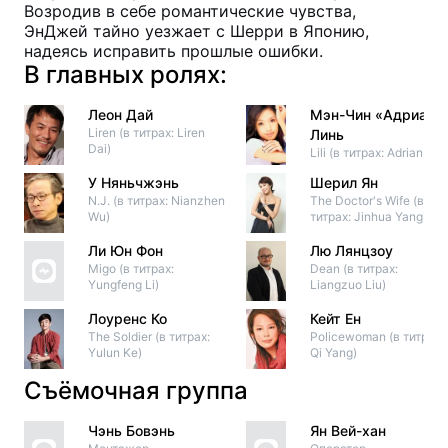
Возродив в себе романтические чувства,
ЭнДжей тайно уезжает с Шерри в Японию,
надеясь исправить прошлые ошибки.
В главных ролях:
Леон Дай
Мэн-Чин «Адриан»
Liren (в титрах: Liren
Линь
Dai)
Lili (в титрах: Adrian Lin)
У Няньчжэнь
Шерил Ян
N.J. (в титрах: Nianzhen
The Doctor's Wife (в
Wu)
титрах: Jinhua Yang)
Ли Юн Фон
Лю Лянцзоу
Migo (в титрах:
Dean (в титрах:
Yungfeng Li)
Liangzuo Liu)
Лоуренс Ко
Кейт Ен
The Soldier (в титрах:
Policewoman (в титрах:
Yulun Ke)
Qi Yang)
Съёмочная группа
Чэнь Бовэнь
Ян Вей-хан