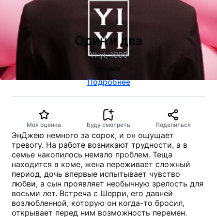
Один и два
Yi yi, 1999
драма
Подробнее
Моя оценка
Буду смотреть
Поделиться
ЭнДжею немного за сорок, и он ощущает
тревогу. На работе возникают трудности, а в
семье накопилось немало проблем. Теща
находится в коме, жена переживает сложный
период, дочь впервые испытывает чувство
любви, а сын проявляет необычную зрелость для
восьми лет. Встреча с Шерри, его давней
возлюбленной, которую он когда-то бросил,
открывает перед ним возможность перемен.