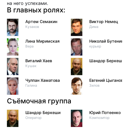
на него успехами.
В главных ролях:
Артем Семакин
Виктор Немец
Кузаков
Дима
Лина Миримская
Николай Бутенин
Вера
курьер
Виталий Хаев
Шандор Беркеши
Кушак
Чулпан Хаматова
Евгений Цыганов
Галина
Зилов
Съёмочная группа
Шандор Беркеши
Юрий Потеенко
Оператор
Композитор